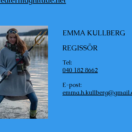
eatermagnitude.net
EMMA KULLBERG
REGISSÖR
Tel:
040 182 8662
E-post:
emma.h.kullberg@
gmail