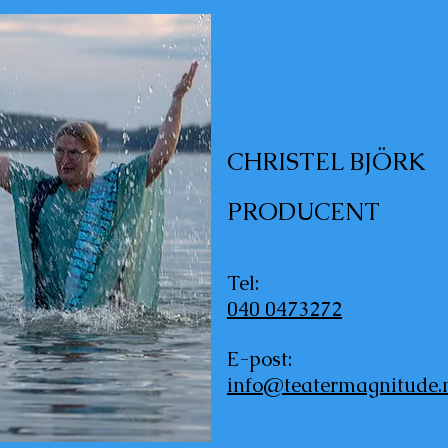
CHRISTEL BJÖRK
PRODUCENT
Tel:
040 0473272
E-post:
info@
teatermagnitude.