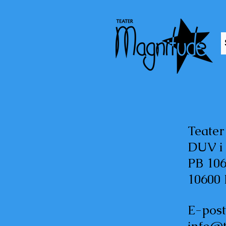
Teate
DUV i 
PB 10
10600
E-post