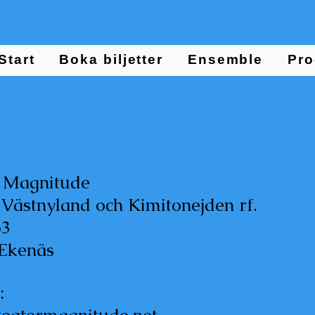
Start
Boka biljetter
Ensemble
Pro
r Magnitude
Västnyland och Kimitonejden rf.
63
 Ekenäs
: